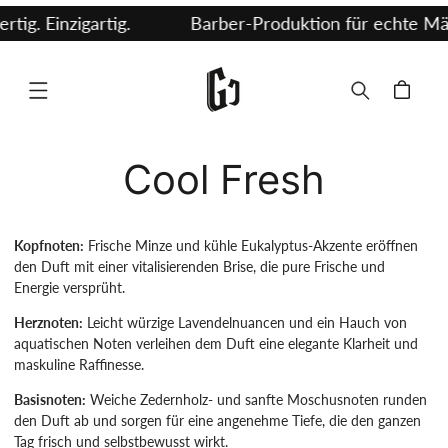
Direkt
ig. Einzigartig.
Barber-Produktion für echte Mä
zum
Inhalt
Warenkorb
Cool Fresh
Kopfnoten:
Frische Minze und kühle Eukalyptus-Akzente eröffnen
den Duft mit einer vitalisierenden Brise, die pure Frische und
Energie versprüht.
Herznoten:
Leicht würzige Lavendelnuancen und ein Hauch von
aquatischen Noten verleihen dem Duft eine elegante Klarheit und
maskuline Raffinesse.
Basisnoten:
Weiche Zedernholz- und sanfte Moschusnoten runden
den Duft ab und sorgen für eine angenehme Tiefe, die den ganzen
Tag frisch und selbstbewusst wirkt.